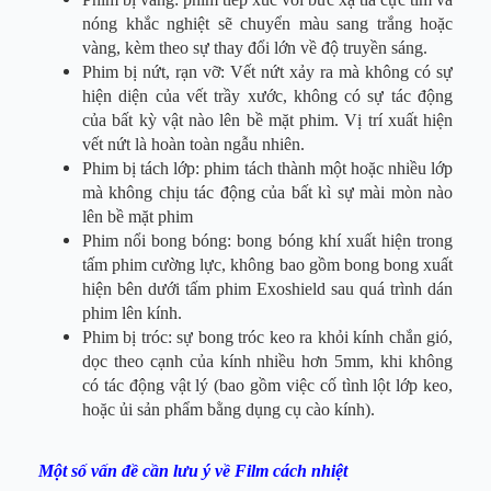
nóng khắc nghiệt sẽ chuyển màu sang trắng hoặc
vàng, kèm theo sự thay đổi lớn về độ truyền sáng.
Phim bị nứt, rạn vỡ: Vết nứt xảy ra mà không có sự
hiện diện của vết trầy xước, không có sự tác động
của bất kỳ vật nào lên bề mặt phim. Vị trí xuất hiện
vết nứt là hoàn toàn ngẫu nhiên.
Phim bị tách lớp: phim tách thành một hoặc nhiều lớp
mà không chịu tác động của bất kì sự mài mòn nào
lên bề mặt phim
Phim nổi bong bóng: bong bóng khí xuất hiện trong
tấm phim cường lực, không bao gồm bong bong xuất
hiện bên dưới tấm phim Exoshield sau quá trình dán
phim lên kính.
Phim bị tróc: sự bong tróc keo ra khỏi kính chắn gió,
dọc theo cạnh của kính nhiều hơn 5mm, khi không
có tác động vật lý (bao gồm việc cố tình lột lớp keo,
hoặc ủi sản phẩm bằng dụng cụ cào kính).
Một số vấn đề cần lưu ý về Film cách nhiệt