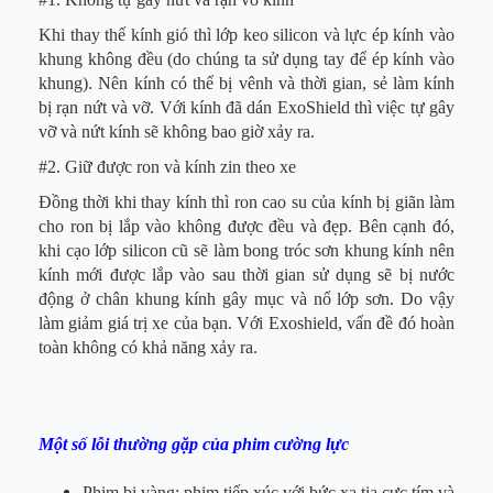
Khi thay thế kính gió thì lớp keo silicon và lực ép kính vào
khung không đều (do chúng ta sử dụng tay để ép kính vào
khung). Nên kính có thể bị vênh và thời gian, sẻ làm kính
bị rạn nứt và vỡ. Với kính đã dán ExoShield thì việc tự gây
vỡ và nứt kính sẽ không bao giờ xảy ra.
#2. Giữ được ron và kính zin theo xe
Đồng thời khi thay kính thì ron cao su của kính bị giãn làm
cho ron bị lắp vào không được đều và đẹp. Bên cạnh đó,
khi cạo lớp silicon cũ sẽ làm bong tróc sơn khung kính nên
kính mới được lắp vào sau thời gian sử dụng sẽ bị nước
động ở chân khung kính gây mục và nổ lớp sơn. Do vậy
làm giảm giá trị xe của bạn. Với Exoshield, vấn đề đó hoàn
toàn không có khả năng xảy ra.
Một số lỗi thường gặp của phim cường lực
Phim bị vàng: phim tiếp xúc với bức xạ tia cực tím và