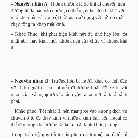
–
Nguyên nhân A
: Thông thường là do khi di chuyển trên
đường bị đá bắn vào nhưng có thể ngay lúc đó chỉ là 1 vết
nhỏ khó nhìn và sau một thời gian sử dụng vết nứt đó mới
chạy rộng ra khắp mặt kính.
– Khắc Phục: khi phát hiện kính nứt dù nhỏ hay lớn, tốt
nhất nên thay kính mới ,không nên sửa chữa vì không khả
thi.
Chuyên dán
phim cường lực kính xe hơi giúp chống
trầy xước
– Sản phẩm được cung cấp và bảo hành độc
quyền, hợp tác giữa Exoshield và Alchemy Hoa Kỳ.
–
Nguyên nhân B
: Trường hợp bị người khác cố tình đập
vỡ kính ngoài ra còn lại nếu đi đường hoặc đỗ xe bị vật
nhọn sắc , vật nặng rơi vào kính gây ra rạn nứt rất khó tránh
phải.
– Khắc phục: Tốt nhất là nên mang xe vào xưởng dịch vụ
chuyên ô tô để thay kính vì những kính bán bên ngoài có
thể rẻ nhưng chất lượng rất kém, mặt kính không trong.
Trong toàn bộ quy trình dán phim cách nhiệt xe ô tô thì