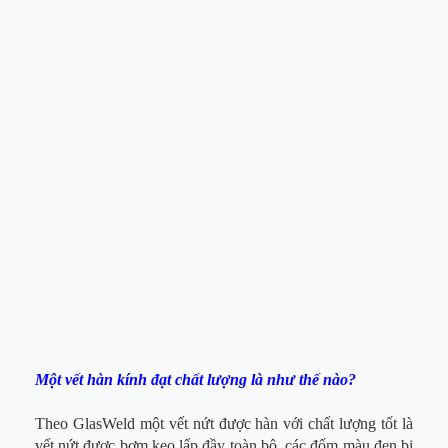
Một vết hàn kính đạt chất lượng là như thế nào?
Theo GlasWeld một vết nứt được hàn với chất lượng tốt là
vết nứt được bơm keo lấp đầy toàn bộ, các đốm màu đen bị