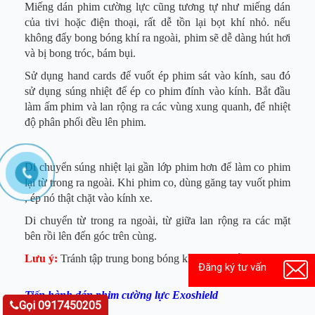
Miếng dán phim cường lực cũng tương tự như miếng dán
của tivi hoặc điện thoại, rất dễ tồn lại bọt khí nhỏ. nếu
không đẩy bong bóng khí ra ngoài, phim sẽ dễ dàng hút hơi
và bị bong tróc, bám bụi.
Sử dụng hand cards để vuốt ép phim sát vào kính, sau đó
sử dụng súng nhiệt để ép co phim đính vào kính. Bắt đầu
làm ấm phim và lan rộng ra các vùng xung quanh, để nhiệt
độ phân phối đều lên phim.
Di chuyển súng nhiệt lại gần lớp phim hơn để làm co phim
lại từ trong ra ngoài. Khi phim co, dùng găng tay vuốt phim
, ép nó thật chặt vào kính xe.
Di chuyển từ trong ra ngoài, từ giữa lan rộng ra các mặt
bên rồi lên đến góc trên cùng.
Lưu ý:
Tránh tập trung bong bóng khí vào 1 chỗ
Đăng ký tư vấn
Tiến hành dán phim cường lực Exoshield
Gọi 0917450205