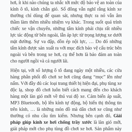
hơi, ít khi nào chúng ta nhắc tới mức độ bảo vệ an toàn của
kính ô tô, kính chắn gió. Số đông vẫn nghĩ rằng kính xe
thường chỉ dùng để quan sát, nhưng thực ra nó vẫn âm
thầm làm thêm nhiều nhiệm vụ khác. Trong suốt quá trình
chiếc xe vận chuyển, những tấm kính phải chịu rất nhiều
lực tác động từ bên ngoài, lẫn áp lực từ trọng lượng xe dưới
mặt đường. Sự va đập, dồn ép nội lực, … Do đó những
tấm kính được sản xuất ra với mục đích bảo vệ cấu trúc bên
ngoài và bên trong xe hơi, cụ thể hơn là bảo đảm an toàn
cho người ngồi và cả người lái.
Hiện tại, với số lượng ô tô đang ngày một nhiều, các cửa
hàng phân phối đồ chơi xe hơi cũng đang “mọc” lên như
nấm. Với đầy đủ các loại trang thiết bị hiện đại, phụ tùng xe
độc lạ, shop đồ chơi luôn biết cách mang đến cho khách
hàng một làn gió mới về thú vui độ xe. Cảm biến áp suất,
MP3 Bluetooth, bộ lên kính tự động, bộ hiển thị thông tin
trên kính, … là những món đồ mà dân chơi xe cũng như
thường có nhu cầu tìm kiếm. Nhưng bên cạnh đó,
Giải
pháp giúp kính xe hơi chống trầy xước
là làn gió mới,
giải pháp mới cho phụ tùng đồ chơi xe hơi. Sản phẩm này