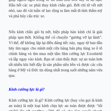
Hầu hết các xe phải thay kính chắn gió. Bởi chỉ từ vết nứt
nhỏ, sau đó vài tuần sẽ lan rộng ra làm mất đi tính thẩm mỹ
và phá hủy cấu trúc xe.
Nếu kính chắn gió bị nứt, biện pháp hàn kính chỉ là giải
pháp tạm thời. Không thể có chuyện “gương vỡ lại lành”.
Vì thế, để không lặp lại điều đáng tiếc này, ngay từ ban đầu
hãy tìm ngay cho mình một cửa hàng bán phụ tùng xe ô tô
chính hãng và tìm mua một tấm film cường lực Exoshield
và lắp ngay vào kính. Bạn sẽ cảm thấy thực sự an toàn hơn
rất nhiều khi biết đây là sản phẩm siêu bền và được các cửa
hàng ở Mỹ và Đức tin dùng nhất trong suốt những năm vừa
qua.
Kính cường lực là gì?
Kính cường lực là gì? Kính cường lực (hay còn gọi là kính
an toàn) là một loại kính chịu lực an toàn được được “tôi