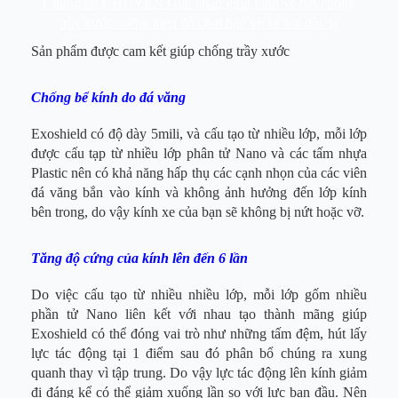
Chúng tôi CHUYÊN Giải pháp giúp kính xe hơi chống
trầy xước – Phụ kiện đồ chơi bảo vệ xe hơi độc lạ
Sản phẩm được cam kết giúp chống trầy xước
Chống bể kính do đá văng
Exoshield có độ dày 5mili, và cấu tạo từ nhiều lớp, mỗi lớp
được cấu tạp từ nhiều lớp phân tử Nano và các tấm nhựa
Plastic nên có khả năng hấp thụ các cạnh nhọn của các viên
đá văng bắn vào kính và không ảnh hưởng đến lớp kính
bên trong, do vậy kính xe của bạn sẽ không bị nứt hoặc vỡ.
Tăng độ cứng của kính lên đến 6 lần
Do việc cấu tạo từ nhiều nhiều lớp, mỗi lớp gốm nhiều
phần tử Nano liên kết với nhau tạo thành mãng giúp
Exoshield có thể đóng vai trò như những tấm đệm, hút lấy
lực tác động tại 1 điểm sau đó phân bổ chúng ra xung
quanh thay vì tập trung. Do vậy lực tác động lên kính giảm
đi đáng kể có thể giảm xuống lần so với lực ban đầu. Nên