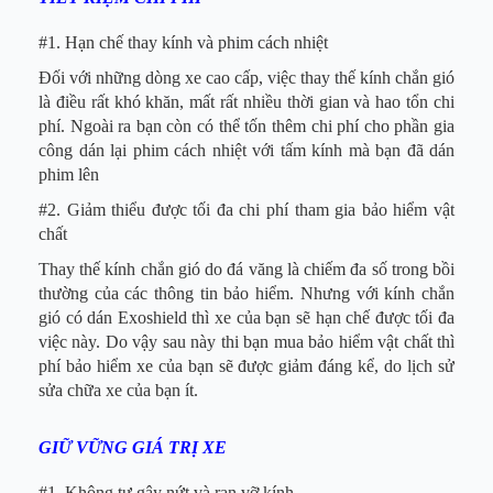
#1. Hạn chế thay kính và phim cách nhiệt
Đối với những dòng xe cao cấp, việc thay thế kính chắn gió
là điều rất khó khăn, mất rất nhiều thời gian và hao tổn chi
phí. Ngoài ra bạn còn có thể tốn thêm chi phí cho phần gia
công dán lại phim cách nhiệt với tấm kính mà bạn đã dán
phim lên
#2. Giảm thiểu được tối đa chi phí tham gia bảo hiểm vật
chất
Thay thế kính chắn gió do đá văng là chiếm đa số trong bồi
thường của các thông tin bảo hiểm. Nhưng với kính chắn
gió có dán Exoshield thì xe của bạn sẽ hạn chế được tối đa
việc này. Do vậy sau này thi bạn mua bảo hiểm vật chất thì
phí bảo hiểm xe của bạn sẽ được giảm đáng kể, do lịch sử
sửa chữa xe của bạn ít.
GIỮ VỮNG GIÁ TRỊ XE
#1. Không tự gây nứt và rạn vỡ kính