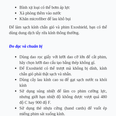
Bình xịt loại có thể bơm áp lực
Xà phòng thêm vào nước
Khăn microfiber để lau khô bụi
Để làm sạch kính chắn gió và phim Exoshield, bạn có thể
dùng dung dịch tẩy rửa kính thông thường.
Đo đạc và chuẩn bị
Dùng dao rọc giấy với lưỡi dao cỡ lớn để cắt phim,
hãy chọn lưỡi dao cấu tạo bằng thép không gỉ.
Để Exoshield có thể trượt mà không bị dính, kính
chắn gió phải thật sạch và nhẵn.
Dùng cây lau kính cao su để gạt sạch nước ra khỏi
kính
Sử dụng súng nhiệt để làm co phim cường lực,
nhưng giới hạn nhiệt độ không được vượt quá 480
độ C hay 900 độ F.
Sử dụng thẻ nhựa cứng (hand cards) để vuốt ép
miếng phim sát xuống kính.