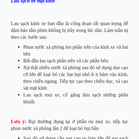
Lau sạch bề mặt kính
Lau sạch kính xe ban đầu là công đoạn rất quan trọng để
đảm bảo tấm phim không bị trầy trong lúc dán. Làm tuần tự
theo các bước sau:
Phun nước xà phòng len phần trên của kính xe và hai
bên
Bắt đầu lau sạch phần trên và các phần bên.
Xịt thật nhiều nước xà phòng sau đó sử dụng dao cạo
cỡ lớn để loại bỏ các hạt bụi nhỏ li ti bám vào kính,
theo chiều ngang. Tiếp tục cạo theo chiều dọc, và cạo
sát mặt kính
Lau sạch mui xe, cố gắng làm sạch những phần
khuất.
Lưu ý:
Bụi thường đọng lại ở phần rìa mui xe, tiếp tục
phun nước xà phòng lần 2 để loại bỏ bụi bẩn
Sau đó sử dụng cần gạt cao su bản lớn để gạt sạch