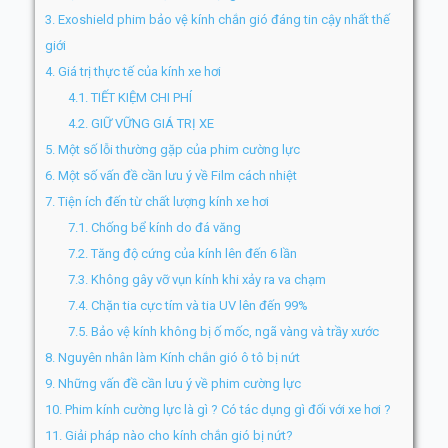
3.
Exoshield phim bảo vệ kính chắn gió đáng tin cậy nhất thế
giới
4.
Giá trị thực tế của kính xe hơi
4.1.
TIẾT KIỆM CHI PHÍ
4.2.
GIỮ VỮNG GIÁ TRỊ XE
5.
Một số lỗi thường gặp của phim cường lực
6.
Một số vấn đề cần lưu ý về Film cách nhiệt
7.
Tiện ích đến từ chất lượng kính xe hơi
7.1.
Chống bể kính do đá văng
7.2.
Tăng độ cứng của kính lên đến 6 lần
7.3.
Không gây vỡ vụn kính khi xảy ra va chạm
7.4.
Chặn tia cực tím và tia UV lên đến 99%
7.5.
Bảo vệ kính không bị ố mốc, ngã vàng và trầy xước
8.
Nguyên nhân làm Kính chắn gió ô tô bị nứt
9.
Những vấn đề cần lưu ý về phim cường lực
10.
Phim kính cường lực là gì ? Có tác dụng gì đối với xe hơi ?
11.
Giải pháp nào cho kính chắn gió bị nứt?