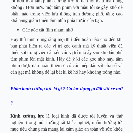
tốt hơn một tấm phim cường lực rẻ tiền tối màu mà đúng
không? Hơn nữa, một tấm phim với màu tối sẽ gây khó dễ
phần nào trong việc lưu thông trên đường phố, tăng cao
khả năng giảm thiểu tầm nhìn phía trước của bạn.
Các góc cắt film nham nhở
Hãy thử hình dung rằng mọi thứ đều hoàn hảo cho đến khi
bạn phát hiện ra các vị trí góc cạnh mà kỹ thuật viên đã
thiếu sót trong việc cắt xén các vị trí nhỏ ấy sau khi dán phủ
tấm phim lên mặt kính. Hãy để ý kĩ các góc nhỏ này, tấm
phim được dán hoàn thiện sẽ có các mép dán sát cửa sổ và
cần gạt mà không để lại bất kì kẽ hở hay khoảng trống nào.
Phim kính cường lực là gì ? Có tác dụng gì đối với xe hơi
?
Kính cường lực
là loại kính đã được tôi luyện và thử
nghiệm trong môi trường rất khắc nghiệt, nhằm hướng tới
mục tiêu chung mà mang lại cảm giác an toàn về sức khỏe